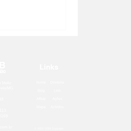
Links
Home
Diretoria
e Mello
 julho: uma data para
rvelo/MG
Blog
Leis
brar
48
Afiliar
Ações
Mapa
Acordos
113
3169
Webmaster Login
com.br
© 2013 -2024 Copyright