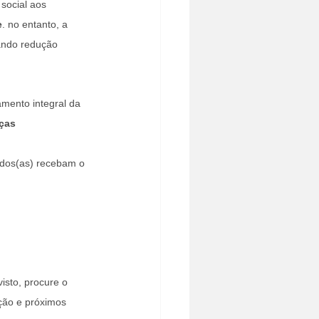
social aos 
e
. no entanto, a 
ando redução 
mento integral da 
ças 
odos(as) recebam o 
isto, procure o 
ação e próximos 