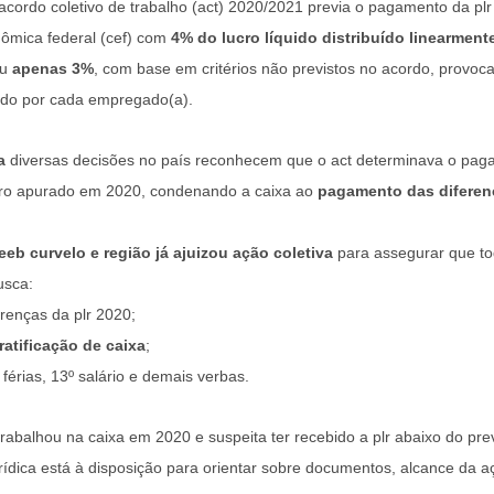
acordo coletivo de trabalho (act) 2020/2021 previa o pagamento da plr 
ômica federal (cef) com 
4% do lucro líquido distribuído linearment
u 
apenas 3%
, com base em critérios não previstos no acordo, provoc
bido por cada empregado(a).
a 
diversas decisões no país reconhecem que o act determinava o paga
ucro apurado em 2020, condenando a caixa ao 
pagamento das diferen
eeb curvelo e região já ajuizou ação coletiva
 para assegurar que t
usca:
renças da plr 2020;
atificação de caixa
;
, férias, 13º salário e demais verbas.
trabalhou na caixa em 2020 e suspeita ter recebido a plr abaixo do prev
urídica está à disposição para orientar sobre documentos, alcance da 