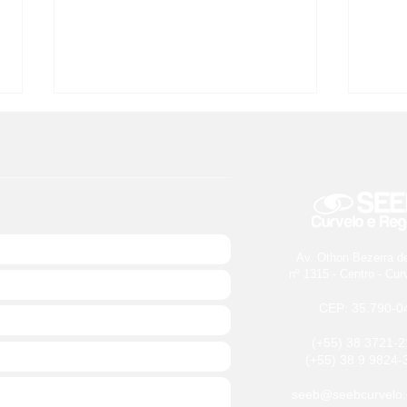
Av. Othon Bezerra d
Edital Prestação de Contas
7 de
nº 1315 - Centro - Cu
2025
cele
CEP: 35.790-0
(+55) 38 3721-2
(+55) 38 9 9824-
seeb@seebcurvelo.