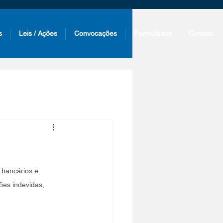
s
Leis / Ações
Convocações
Formulários
Contato
 bancários e 
ões indevidas, 