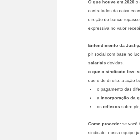
O que houve em 2020 
o 
contratados da caixa econ
direção do banco repasso
expressiva no valor rece
Entendimento da Justiç
plr social com base no l
salariais
 devidas.
o que o sindicato fez
o 
s
que é de direito. a ação b
o pagamento das dife
a 
incorporação da gr
os 
reflexos
 sobre plr
Como proceder 
se você 
sindicato. nossa equipe j