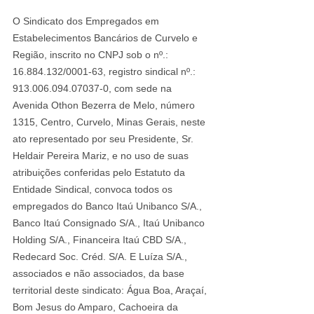
O Sindicato dos Empregados em 
Estabelecimentos Bancários de Curvelo e 
Região, inscrito no CNPJ sob o nº.: 
16.884.132/0001-63, registro sindical nº.: 
913.006.094.07037-0, com sede na 
Avenida Othon Bezerra de Melo, número 
1315, Centro, Curvelo, Minas Gerais, neste 
ato representado por seu Presidente, Sr. 
Heldair Pereira Mariz, e no uso de suas 
atribuições conferidas pelo Estatuto da 
Entidade Sindical, convoca todos os 
empregados do Banco Itaú Unibanco S/A., 
Banco Itaú Consignado S/A., Itaú Unibanco 
Holding S/A., Financeira Itaú CBD S/A., 
Redecard Soc. Créd. S/A. E Luíza S/A., 
associados e não associados, da base 
territorial deste sindicato: Água Boa, Araçaí, 
Bom Jesus do Amparo, Cachoeira da 