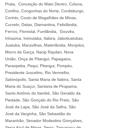
Prata,  Conceição do Mato Dentro, Coluna, 
Confins, Congonhas do Norte, Cordisburgo, 
Corinto, Couto de Magalhães de Minas, 
Curvelo, Datas, Diamantina, Felixlândia, 
Ferros, Florestal, Funilândia,  Gouvêa, 
Inhaúma, Inimutaba, Itabira, Jaboticatubas, 
Juatuba, Maravilhas, Materlândia, Monjolos, 
Morro da Garça, Nacip Raydan, Nova 
União, Onça de Pitangui, Papagaios, 
Paraopeba, Pequi, Pitangui, Pompéu, 
Presidente Juscelino, Rio Vermelho, 
Sabinópolis, Santa Maria de Itabira, Santa 
Maria do Suaçuí, Santana de Pirapama, 
Santo Antônio do Itambé, São Geraldo da 
Piedade, São Gonçalo do Rio Preto, São 
José da Lapa, São José da Safira, São 
José da Varginha, São Sebastião do 
Maranhão, Senador Modestino Gonçalves, 
Serra Azul de Minas, Serro, Taquaraçu de 