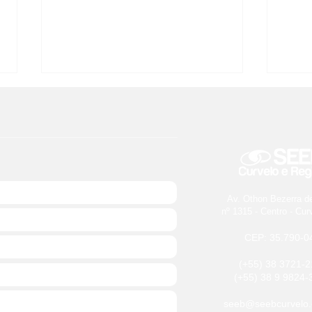
Av. Othon Bezerra d
Edital Prestação de Contas
7 de
nº 1315 - Centro - Cu
2025
cele
CEP: 35.790-0
(+55) 38 3721-2
(+55) 38 9 9824-
seeb@seebcurvelo.