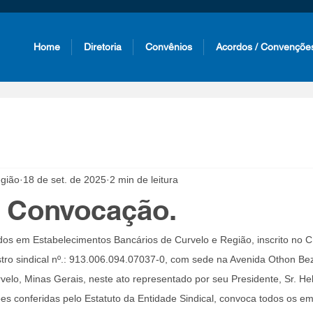
Home
Diretoria
Convênios
Acordos / Convençõe
gião
18 de set. de 2025
2 min de leitura
e Convocação.
os em Estabelecimentos Bancários de Curvelo e Região, inscrito no CN
tro sindical nº.: 913.006.094.07037-0, com sede na Avenida Othon Bez
elo, Minas Gerais, neste ato representado por seu Presidente, Sr. Held
ões conferidas pelo Estatuto da Entidade Sindical, convoca todos os 