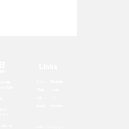
Links
Home
Diretoria
e Mello
 julho: uma data para
rvelo/MG
Blog
Leis
brar
48
Afiliar
Ações
Mapa
Acordos
113
3169
Webmaster Login
com.br
© 2013 -2024 Copyright