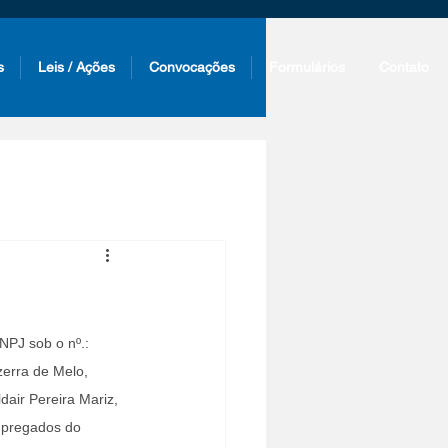
s
Leis / Ações
Convocações
Formulários
Contato
PJ sob o nº.: 
erra de Melo, 
air Pereira Mariz, 
empregados do 