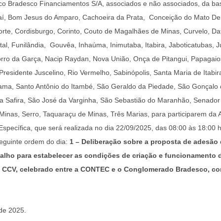
 Bradesco Financiamentos S/A, associados e não associados, da base 
çaí, Bom Jesus do Amparo, Cachoeira da Prata,  Conceição do Mato Den
rte, Cordisburgo, Corinto, Couto de Magalhães de Minas, Curvelo, Dat
stal, Funilândia,  Gouvêa, Inhaúma, Inimutaba, Itabira, Jaboticatubas, 
orro da Garça, Nacip Raydan, Nova União, Onça de Pitangui, Papagaio
Presidente Juscelino, Rio Vermelho, Sabinópolis, Santa Maria de Itabir
ama, Santo Antônio do Itambé, São Geraldo da Piedade, São Gonçalo d
a Safira, São José da Varginha, São Sebastião do Maranhão, Senador
Minas, Serro, Taquaraçu de Minas, Três Marias, para participarem da 
 Específica, que será realizada no dia 22/09/2025, das 08:00 às 18:00 
seguinte ordem do dia: 
1 – Deliberação sobre a proposta de adesão 
balho para estabelecer as condições de criação e funcionamento 
 – CCV, celebrado entre a CONTEC e o Conglomerado Bradesco, co
de 2025.